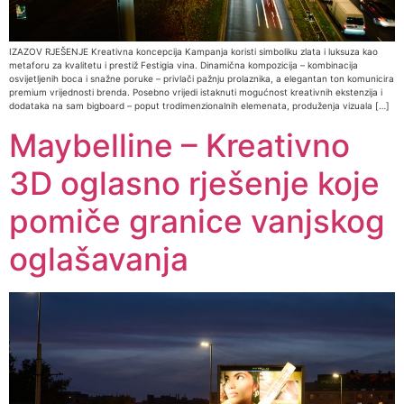
IZAZOV RJEŠENJE Kreativna koncepcija Kampanja koristi simboliku zlata i luksuza kao
metaforu za kvalitetu i prestiž Festigia vina. Dinamična kompozicija – kombinacija
osvijetljenih boca i snažne poruke – privlači pažnju prolaznika, a elegantan ton komunicira
premium vrijednosti brenda. Posebno vrijedi istaknuti mogućnost kreativnih ekstenzija i
dodataka na sam bigboard – poput trodimenzionalnih elemenata, produženja vizuala […]
Maybelline – Kreativno
3D oglasno rješenje koje
pomiče granice vanjskog
oglašavanja