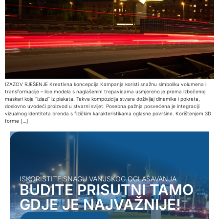
IZAZOV RJEŠENJE Kreativna koncepcija Kampanja koristi snažnu simboliku volumena i
transformacije – lice modela s naglašenim trepavicama usmjereno je prema izbočenoj
maskari koja “izlazi” iz plakata. Takva kompozicija stvara doživljaj dinamike i pokreta,
doslovno uvodeći proizvod u stvarni svijet. Posebna pažnja posvećena je integraciji
vizualnog identiteta brenda s fizičkim karakteristikama oglasne površine. Korištenjem 3D
forme […]
ISKORISTITE SNAGU VANJSKOG OGLAŠAVANJA
BUDITE PRISUTNI TAMO
GDJE JE NAJVAŽNIJE!